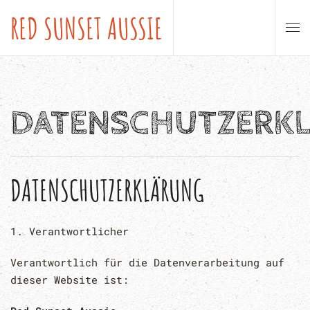
RED SUNSET AUSSIE
Zum Hauptinhalt springen
DATENSCHUTZERK
DATENSCHUTZERKLÄRUNG
1. Verantwortlicher
Verantwortlich für die Datenverarbeitung auf
dieser Website ist: